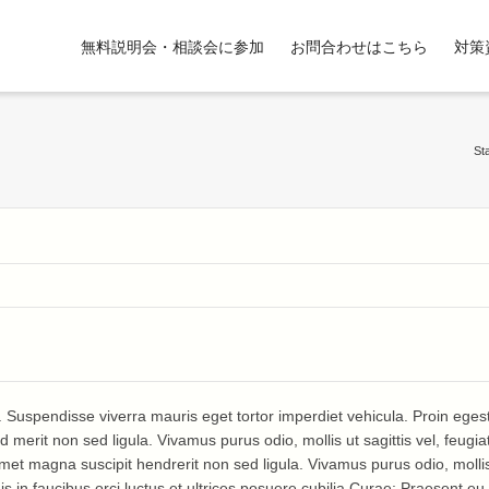
無料説明会・相談会に参加
お問合わせはこちら
対策
S
t. Suspendisse viverra mauris eget tortor imperdiet vehicula. Proin eg
d merit non sed ligula. Vivamus purus odio, mollis ut sagittis vel, feugi
amet magna suscipit hendrerit non sed ligula. Vivamus purus odio, mollis u
s in faucibus orci luctus et ultrices posuere cubilia Curae; Praesent eu