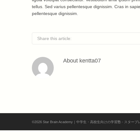
tellus. Sed varius pellentesque dignissim. Cras in sapien
pellentesque dignissim.
Share this article:
About
kentta07
©2026 Star Brain Academy｜中学生・高校生向けの学習塾 - ス