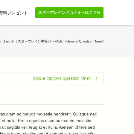
スターブレインアカデミーはこちら
資料プレゼント
tar Brain Jr.｜スターブレイン中等部
>
FAQs
>
General Question Three?
Colour Options Question One?
estas diam ac mauris molestie hendrerit. Quisque nec
at et nulla. Proin egestas diam ac mauris molestie
t sagittis vel, feugiat et nulla. Aenean id felis sed
 lacus diam. Vestibulum ut sem odio, eu sollicitudin