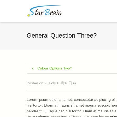
General Question Three?
Colour Options Two?
Posted on
2012年10月18日
in
Lorem ipsum dolor sit amet, consectetur adipiscing eli
nisi tortor. Etiam at mauris sit amet magna suscipit hen
hendrerit. Quisque nec nisi tortor. Etiam at mauris sit 
ligula volutpat consectetur. Vestibulum ante ipsum primi